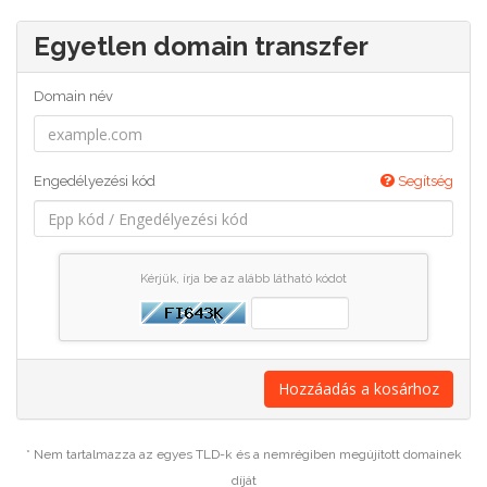
Egyetlen domain transzfer
Domain név
Engedélyezési kód
Segítség
Kérjük, írja be az alább látható kódot
Hozzáadás a kosárhoz
* Nem tartalmazza az egyes TLD-k és a nemrégiben megújított domainek
díját