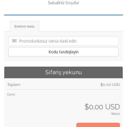
Səbətiniz boşdur
Endirim kodu
Kodu təsdiqləyin
Sifariş yekunu
Toplam
$0.00 USD
Cəmi
$0.00 USD
Yekun