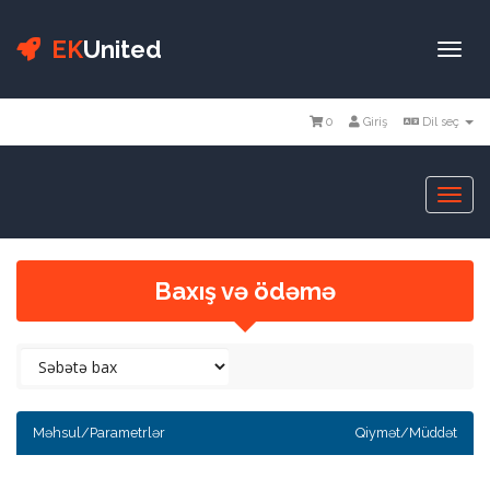
EK
United
Togg
navi
0
Giriş
Dil seç
Togg
navi
Baxış və ödəmə
Məhsul/Parametrlər
Qiymət/Müddət